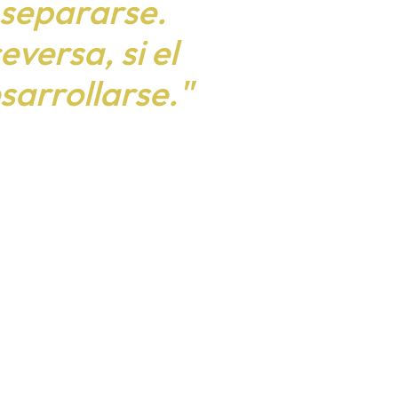
 separarse.
versa, si el
arrollarse."