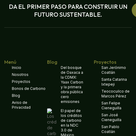
DA EL PRIMER PASO PARA CONSTRUIR UN
FUTURO SUSTENTABLE.
Menú
Blog
Proyectos
Inicio
Del bosque
San Jerónimo
de Oaxaca a
Coatlán
Nosotros
la CDMX:
Santa Catarina
Proyectos
Yaax Carbon
Ixtepeji
y la primera
Bonos de Carbono
Teococuilco de
obra pública
Blog
Marcos Pérez
cero
emisiones
Aviso de
San Felipe
Privacidad
Cieneguilla
El papel de
San José
los créditos
Cieneguilla
de carbono
en la NDC
San Pablo
3.0 de
Coatlán
México