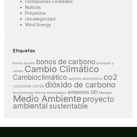
Formaciones Forestales
Noticias
Proyectos
Uncategorized
Wind Energy
Etiquetas
bonos de carbono
bonos azules
bosques y
Cambio Climático
selvas
co2
Cambioclimático
carbono atmosférico
dióxido de carbono
Co2COP28
COP28
emisiones GEI
ecosistemas
efecto invernadero
Manglar
Medio Ambiente
proyecto
ambiental
sustentable