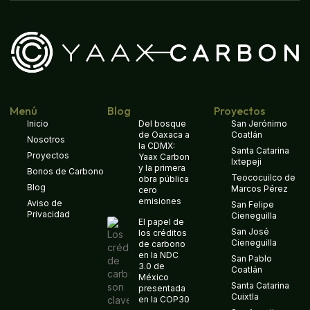
Menú
Blog
Proyectos
Inicio
Del bosque
San Jerónimo
de Oaxaca a
Coatlán
Nosotros
la CDMX:
Santa Catarina
Proyectos
Yaax Carbon
Ixtepeji
y la primera
Bonos de Carbono
Teococuilco de
obra pública
Blog
Marcos Pérez
cero
emisiones
Aviso de
San Felipe
Privacidad
Cieneguilla
El papel de
San José
los créditos
Cieneguilla
de carbono
en la NDC
San Pablo
3.0 de
Coatlán
México
Santa Catarina
presentada
Cuixtla
en la COP30